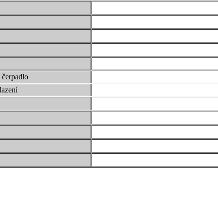
 čerpadlo
lazení