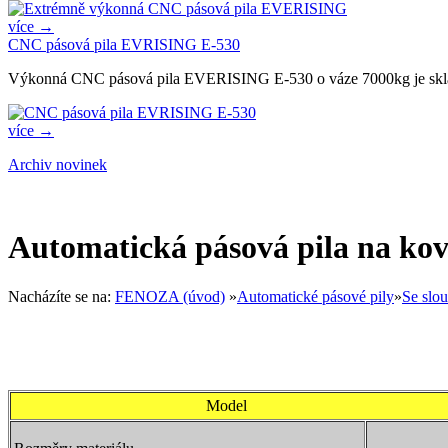
více →
CNC pásová pila EVRISING E-530
Výkonná CNC pásová pila EVERISING E-530 o váze 7000kg je sk
více →
Archiv novinek
Automatická pásová pila na k
Nacházíte se na:
FENOZA (úvod)
»
Automatické pásové pily
»
Se slo
Model H-36