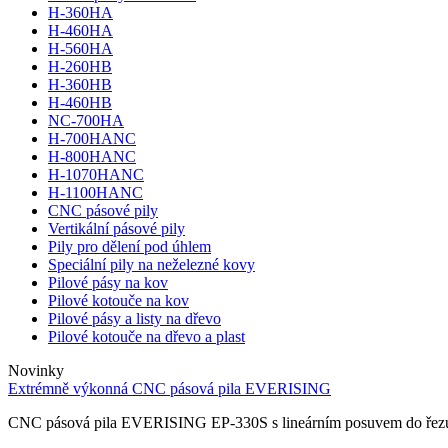
H-360HA
H-460HA
H-560HA
H-260HB
H-360HB
H-460HB
NC-700HA
H-700HANC
H-800HANC
H-1070HANC
H-1100HANC
CNC pásové pily
Vertikální pásové pily
Pily pro dělení pod úhlem
Speciální pily na neželezné kovy
Pilové pásy na kov
Pilové kotouče na kov
Pilové pásy a listy na dřevo
Pilové kotouče na dřevo a plast
Novinky
Extrémně výkonná CNC pásová pila EVERISING
CNC pásová pila EVERISING EP-330S s lineárním posuvem do řezu. O