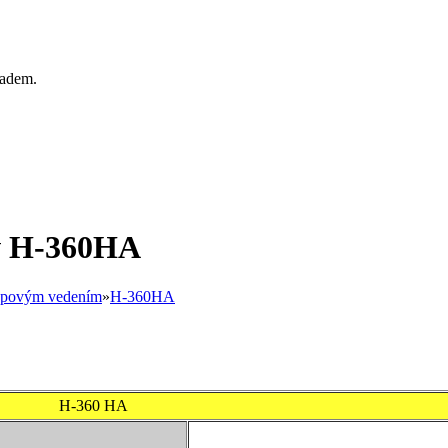
ladem.
ov H-360HA
upovým vedením
»
H-360HA
0 HA