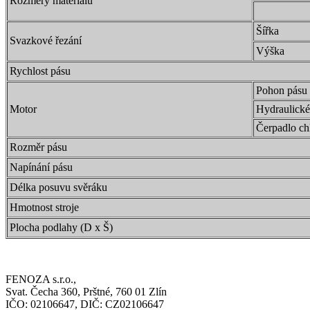
Rozměry materiálu
Šířka
Svazkové řezání
Výška
Rychlost pásu
Pohon pásu
Motor
Hydraulické
Čerpadlo ch
Rozměr pásu
Napínání pásu
Délka posuvu svěráku
Hmotnost stroje
Plocha podlahy (D x Š)
FENOZA s.r.o.,
Svat. Čecha 360, Prštné, 760 01 Zlín
IČO: 02106647, DIČ: CZ02106647