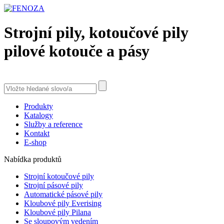
Strojní pily, kotoučové pily
pilové kotouče a pásy
Produkty
Katalogy
Služby a reference
Kontakt
E-shop
Nabídka produktů
Strojní kotoučové pily
Strojní pásové pily
Automatické pásové pily
Kloubové pily Everising
Kloubové pily Pilana
Se sloupovým vedením