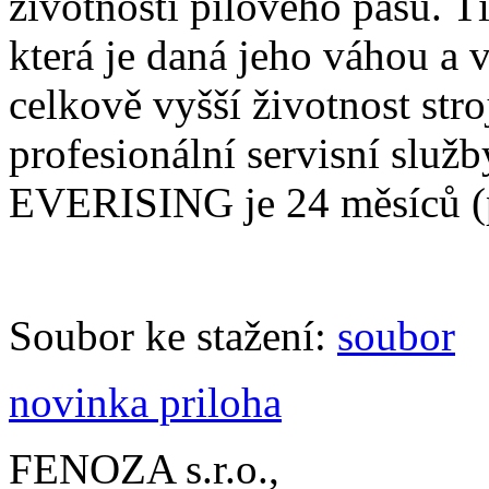
životnosti pilového pásu. Tí
která je daná jeho váhou a
celkově vyšší životnost stro
profesionální servisní slu
EVERISING je 24 měsíců (pl
Soubor ke stažení:
soubor
novinka priloha
FENOZA s.r.o.,