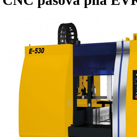
CNC pásová pila EV