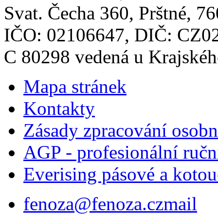
Svat. Čecha 360, Prštné, 76
IČO: 02106647, DIČ: CZ0
C 80298 vedená u Krajskéh
Mapa stránek
Kontakty
Zásady zpracování osob
AGP - profesionální ručn
Everising pásové a kotou
fenoza@fenoza.cz
mail